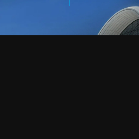
تواصل معنا
دعنا نتحدث.
هل لديك مشروع في
ذهنك؟
info@creationgrc.com
+963 986 000 115